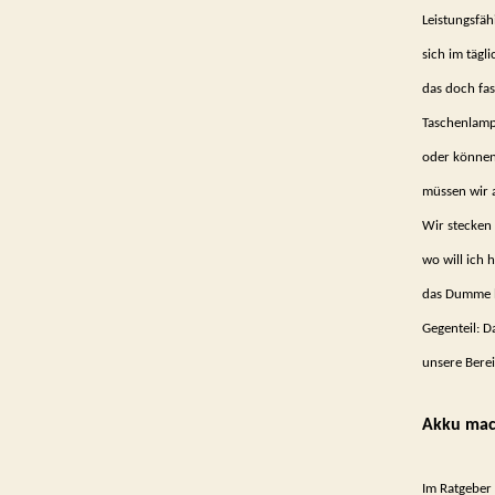
Leistungsfäh
sich im tägl
das doch fas
Taschenlampe
oder können 
müssen wir a
Wir stecken 
wo will ich 
das Dumme be
Gegenteil: D
unsere Berei
Akku mach
Im Ratgeber