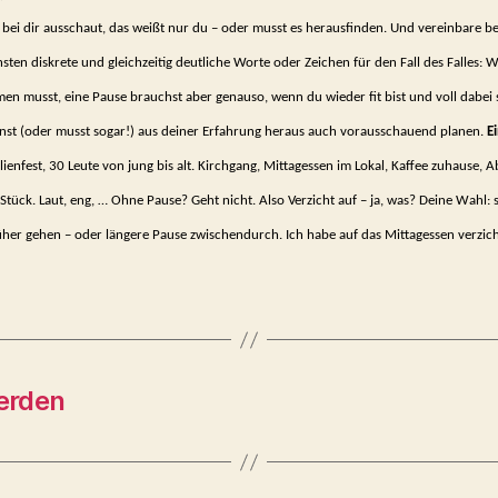
s bei dir ausschaut, das weißt nur du – oder musst es herausfinden. Und vereinbare be
ten diskrete und gleichzeitig deutliche Wor­te oder Zeichen für den Fall des Falles: 
en musst, eine Pause brauchst aber genauso, wenn du wieder fit bist und voll dabei 
nst (oder musst sogar!) aus deiner Erfahrung heraus auch vorausschauend planen.
Ei
ienfest, 30 Leute von jung bis alt. Kirchgang, Mittagessen im Lokal, Kaffee zuhause, 
tück. Laut, eng, … Ohne Pause? Geht nicht. Also Verzicht auf – ja, was? Deine Wahl: 
er gehen – oder längere Pause zwischendurch. Ich habe auf das Mittagessen verzich
erden