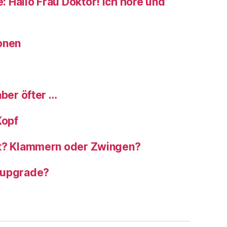
 Hallo Frau Doktor! Ich höre und
onen
aber öfter …
Kopf
ht? Klammern oder Zwingen?
 upgrade?