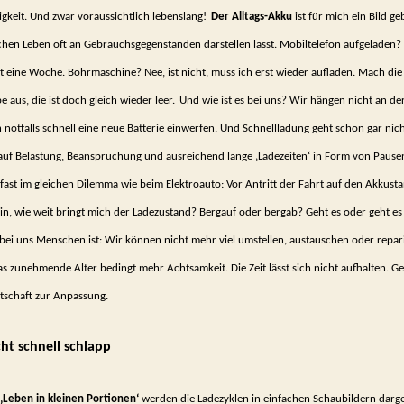
a
igkeit. Und zwar vor­aussichtlich lebenslang!
Der Alltags-Akku
ist für mich ein Bild ge
a
ichen Leben oft an Gebrauchsgegenständen darstellen lässt. Mobiltelefon aufgeladen? 
P
o
t eine Woche. Bohrmaschine? Nee, ist nicht, muss ich erst wieder aufladen. Mach die
Au
 aus, die ist doch gleich wieder leer.
Und wie ist es bei uns? Wir hängen nicht an de
notfalls schnell eine neue Batterie einwerfen. Und Schnellladung geht schon gar nich
uf Belastung, Bean­spruchung und ausreichend lange ‚Ladezeiten‘ in Form von Pause
fast im glei­chen Dilemma wie beim Elektroauto:
Vor Antritt der Fahrt auf den Akkust
hin, wie weit bringt mich der Ladezustand? Ber­gauf oder bergab?
Geht es oder geht es
i uns Menschen ist: Wir kön­nen nicht mehr viel umstellen, austauschen oder repar
as zunehmende Alter bedingt mehr Achtsamkeit. Die Zeit lässt sich nicht aufhalten. Gef
tschaft zur An­passung.
t schnell schlapp
‚Leben in kleinen Portionen‘
werden die Ladezyklen in einfachen Schaubildern darge